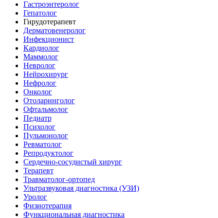
Гастроэнтеролог
Гепатолог
Гирудотерапевт
Дерматовенеролог
Инфекционист
Кардиолог
Маммолог
Невролог
Нейрохирург
Нефролог
Онколог
Отоларинголог
Офтальмолог
Педиатр
Психолог
Пульмонолог
Ревматолог
Репродуктолог
Сердечно-сосудистый хирург
Терапевт
Травматолог-ортопед
Ультразвуковая диагностика (УЗИ)
Уролог
Физиотерапия
Функциональная диагностика