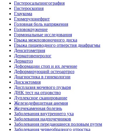
Гистеросальпингография
Гистероскопия
Глаукома
Гломерулонефрит
Головная боль напряжения
Головокружение
Гормональные исследования
Грыжа межпозвоночного диска
Грыжа пищеводного отверстия диафрагмы
Денситометрия
Дерматовенеролог
Дерматоз
Деформации стоп и их лечение
Деформирующий остеоартроз
Диагностика в гинекологии
Дискэктомия
Дисплазия мочевого пузыря
ДНК тест на отцовство
Дуплексное сканирование
Железодефицитная анемия
Желчекаменная болезнь
Заболевания внутреннего уха
Заболевания надпочечников
Заболевания передающиеся половым путем
Заболевания червеобразного отростка