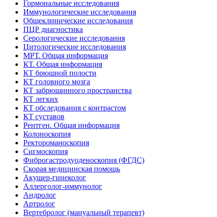
Гормональные исследования
Иммунологические исследования
Общеклинические исследования
ПЦР диагностика
Серологические исследования
Цитологические исследования
МРТ. Общая информация
КТ. Общая информация
КТ брюшной полости
КТ головного мозга
КТ забрюшинного пространства
КТ легких
КТ обследования с контрастом
КТ суставов
Рентген. Общая информация
Колоноскопия
Ректороманоскопия
Сигмоскопия
Фиброгастродуоденоскопия (ФГДС)
Скорая медицинская помощь
Акушер-гинеколог
Аллерголог-иммунолог
Андролог
Артролог
Вертебролог (мануальный терапевт)