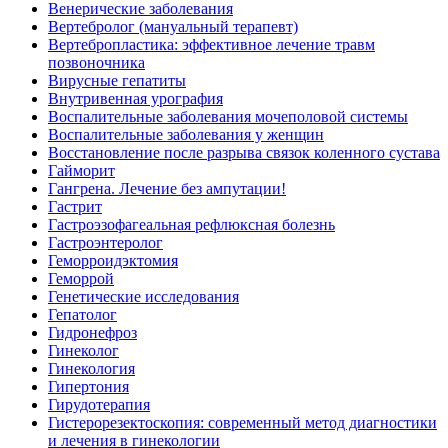
Венерические заболевания
Вертебролог (мануальный терапевт)
Вертебропластика: эффективное лечение травм
позвоночника
Вирусные гепатиты
Внутривенная урография
Воспалительные заболевания мочеполовой системы
Воспалительные заболевания у женщин
Восстановление после разрыва связок коленного сустава
Гайморит
Гангрена. Лечение без ампутации!
Гастрит
Гастроэзофагеальная рефлюксная болезнь
Гастроэнтеролог
Геморроидэктомия
Геморрой
Генетические исследования
Гепатолог
Гидронефроз
Гинеколог
Гинекология
Гипертония
Гирудотерапия
Гистерорезектоскопия: современный метод диагностики
и лечения в гинекологии