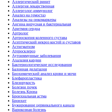
Аллергический ринит
Аллергия лекарственная
Аллерголог-иммунолог
Анализ на гемостаз
Анализы на онкомаркеры
Ангина вирусная и бактериальная
Аритмия сердца
Артролог
Артроскопия коленного сустава
Асептический некроз костей и суставов
Астигматизм
Атеросклероз
Аутоиммунные заболевания
Ахалазия кардии
Бактериологические исследования
Балонная дилатация
Биохимический анализ крови и мочи
Блефаропластика
Близорукость
Болезни почек
Болезнь Крона
Бронхиальная астма
Бронхит
Бужирование цервикального канала
Варикозная болезнь