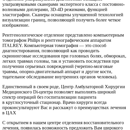
ультразвуковыми сканерами экспертного класса с постоянно-
волновыми доплерами, 3D-4D режимами, функцией
эластографии. Сканеры оснащены улучшенной технологией
визуализации границ, позволяющей получить более четкое
изображение.
Рентгенологическое отделение представлено компьютерным
томографом Philips и рентгенографическим аппаратом
ITALREY. Компьютерная томография — это способ
диагностирования, позволяющий как проводить
скрининговые исследования при головных болях, обмороках,
легких травмах головы, так и установить последствия при
получении серьезных повреждений (черепно-мозговые
травмы, опорно-двигательный аппарат и другие кости,
тщательное обследование внутренних органов человека).
Единственный в своем роде, Центр Амбулаторной Хирургии
Медицинского Di-центра позволяет выполнять широкий
спектр операций без госпитализации пациента
в круглосуточный стационар. Врачи-хирурги всегда
проконсультируют Вас и расскажут о преимуществах лечения
в ЦАХ
С открытием в нашем центре отделения восстановительного
лечения, появилась возможность предложить Вам широкого