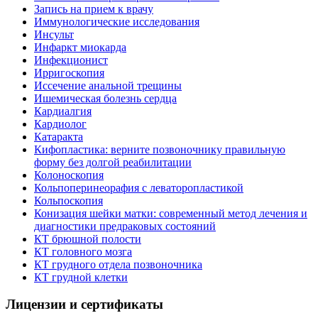
Запись на прием к врачу
Иммунологические исследования
Инсульт
Инфаркт миокарда
Инфекционист
Ирригоскопия
Иссечение анальной трещины
Ишемическая болезнь сердца
Кардиалгия
Кардиолог
Катаракта
Кифопластика: верните позвоночнику правильную
форму без долгой реабилитации
Колоноскопия
Кольпоперинеорафия с леваторопластикой
Кольпоскопия
Конизация шейки матки: современный метод лечения и
диагностики предраковых состояний
КТ брюшной полости
КТ головного мозга
КТ грудного отдела позвоночника
КТ грудной клетки
Лицензии и сертификаты