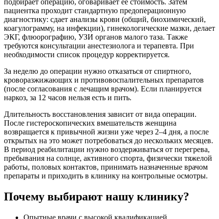
подбирает операцию, оговаривает ее стоимость. Затем
пациентка проходит стандартную предоперационную
диагностику: сдает анализы крови (общий, биохимический,
коагулограмму, на инфекции), гинекологические мазки, делает
ЭКГ, флюорографию, УЗИ органов малого таза. Также
требуются консультации анестезиолога и терапевта. При
необходимости список процедур корректируется.
За неделю до операции нужно отказаться от спиртного,
кроворазжижающих и противовоспалительных препаратов
(после согласования с лечащим врачом). Если планируется
наркоз, за 12 часов нельзя есть и пить.
Длительность восстановления зависит от вида операции.
После гистероскопических вмешательств женщина
возвращается к привычной жизни уже через 2–4 дня, а после
открытых на это может потребоваться до нескольких месяцев.
В период реабилитации нужно воздерживаться от перегрева,
пребывания на солнце, активного спорта, физически тяжелой
работы, половых контактов, принимать назначенные врачом
препараты и приходить в клинику на контрольные осмотры.
Почему выбирают нашу клинику?
Опытные врачи с высокой квалификацией.