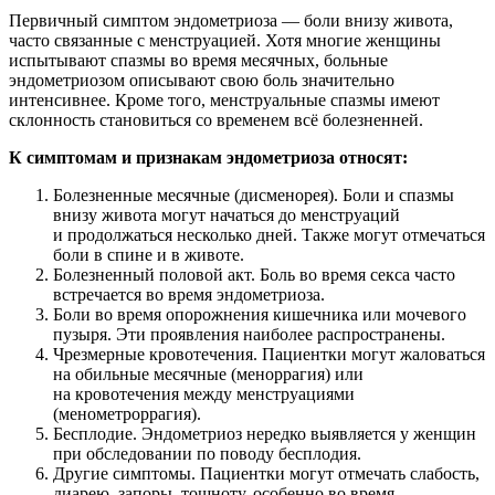
Первичный симптом эндометриоза — боли внизу живота,
часто связанные с менструацией. Хотя многие женщины
испытывают спазмы во время месячных, больные
эндометриозом описывают свою боль значительно
интенсивнее. Кроме того, менструальные спазмы имеют
склонность становиться со временем всё болезненней.
К симптомам и признакам эндометриоза относят:
Болезненные месячные (дисменорея). Боли и спазмы
внизу живота могут начаться до менструаций
и продолжаться несколько дней. Также могут отмечаться
боли в спине и в животе.
Болезненный половой акт. Боль во время секса часто
встречается во время эндометриоза.
Боли во время опорожнения кишечника или мочевого
пузыря. Эти проявления наиболее распространены.
Чрезмерные кровотечения. Пациентки могут жаловаться
на обильные месячные (меноррагия) или
на кровотечения между менструациями
(менометроррагия).
Бесплодие. Эндометриоз нередко выявляется у женщин
при обследовании по поводу бесплодия.
Другие симптомы. Пациентки могут отмечать слабость,
диарею, запоры, тошноту, особенно во время