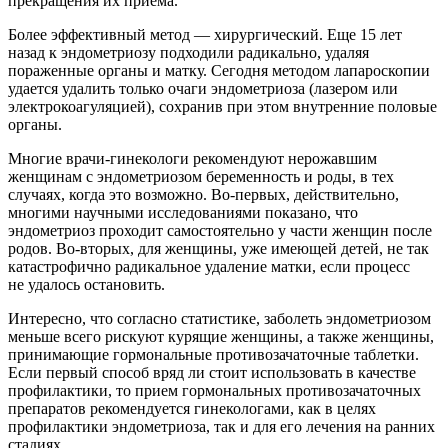
прекращения их приема.
Более эффективный метод — хирургический. Еще 15 лет
назад к эндометриозу подходили радикально, удаляя
пораженные органы и матку. Сегодня методом лапароскопии
удается удалить только очаги эндометриоза (лазером или
электрокоагуляцией), сохранив при этом внутренние половые
органы.
Многие врачи-гинекологи рекомендуют нерожавшим
женщинам с эндометриозом беременность и роды, в тех
случаях, когда это возможно. Во-первых, действительно,
многими научными исследованиями показано, что
эндометриоз проходит самостоятельно у части женщин после
родов. Во-вторых, для женщины, уже имеющей детей, не так
катастрофично радикальное удаление матки, если процесс
не удалось остановить.
Интересно, что согласно статистике, заболеть эндометриозом
меньше всего рискуют курящие женщины, а также женщины,
принимающие гормональные противозачаточные таблетки.
Если первый способ вряд ли стоит использовать в качестве
профилактики, то прием гормональных противозачаточных
препаратов рекомендуется гинекологами, как в целях
профилактики эндометриоза, так и для его лечения на ранних
стадиях.