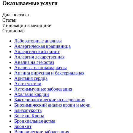
Оказываемые услуги
Диагностика
Статьи
Инновации в медицине
Стационар
Лабораторные анализы
Аллергическая крапивница
Аллергический ринит
Аллергия лекарственная
Анализ на гемостаз
Анализы на онкомаркеры
Ангина вирусная и бактериальная
Аритмия сердца
Астигматизм
Аутоиммунные заболевания
Ахалазия кардии
Бактериологические исследования
Биохимический анализ крови и мочи
Близорукость
Болезнь Крона
Бронхиальная астма
Бронхит
Венерические заболевания