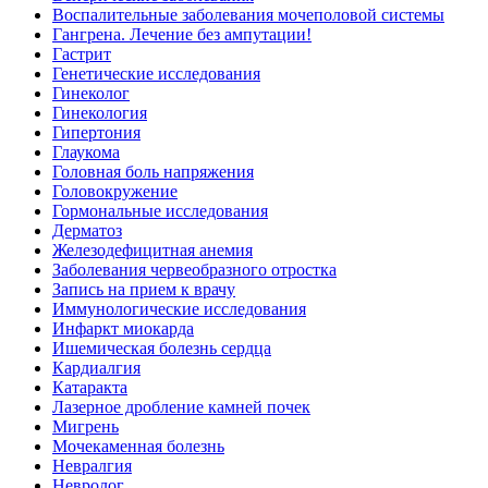
Воспалительные заболевания мочеполовой системы
Гангрена. Лечение без ампутации!
Гастрит
Генетические исследования
Гинеколог
Гинекология
Гипертония
Глаукома
Головная боль напряжения
Головокружение
Гормональные исследования
Дерматоз
Железодефицитная анемия
Заболевания червеобразного отростка
Запись на прием к врачу
Иммунологические исследования
Инфаркт миокарда
Ишемическая болезнь сердца
Кардиалгия
Катаракта
Лазерное дробление камней почек
Мигрень
Мочекаменная болезнь
Невралгия
Невролог