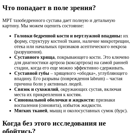
Что попадает в поле зрения?
МРТ тазобедренного сустава дает полную и детальную
картину. Мы можем оценить состояние:
Головки бедренной кости и вертлужной впадины:
их
форму, структуру костной ткани, наличие микротрещин,
отека или начальных признаков асептического некроза
(разрушения).
Суставного хряща
, покрывающего кости. Это ключево
для диагностики артроза (коксартроза) на самой ранней
стадии, когда его еще можно эффективно сдерживать.
Суставной губы
– хрящевого «ободка», углубляющего
впадину. Его разрывы (повреждения labrum) – частая
причина боли у активных людей.
Связок и сухожилий
, окружающих сустав, включая
места их прикрепления к костям.
Синовиальной оболочки и жидкости:
признаки
воспаления (синовита), избыток жидкости.
Мягких тканей
, мышц и околосуставных сумок (бурс).
Когда без этого исследования не
обойтись?