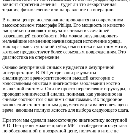
зависит стратегия лечения – будет ли это лекарственная
терапия, физиолечение или направление на операцию.
В нашем центре исследование проводится на современном
высокопольном томографе Philips. Его мощность и качество
настройки позволяют получать снимки высочайшей
разрешающей способности. Мы можем визуализировать
мельчайшие изменения: начинающееся истончение хряща,
микроразрывы суставной губы, очаги отека в костном мозге,
которые предшествуют более серьезным повреждениям. Это
диагностика на опережение.
Однако безупречный снимок нуждается в безупречной
интерпретации. В Di Центре ваши результаты
анализируют врачи-рентгенологи высшей категории с
колоссальным опытом в диагностике заболеваний костно-
мышечной системы. Они не просто перечисляют структуры, а
проводят клинический анализ, понимая, как увиденное на
снимке соотносится с вашими симптомами. Их подробное
заключение станет ценным документом для вашего лечащего
врача, дающим полную ясность для выбора следующего шага.
При этом мы сделали высокоточную диагностику доступной.
В Di Центре вы можете пройти МРТ тазобедренного сустава
по обоснованной и прозрачной цене, получив в итоге не