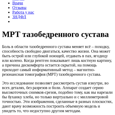
Врачи
Отзывы
Работа у нас
3НДФЛ
МРТ тазобедренного сустава
Боль в области тазобедренного сустава меняет всё – походку,
способность свободно двигаться, качество жизни. Она может
быть острой или глубокой ноющей, отдавать в пах, ягодицу
или колено. Когда рентген показывает лишь костную картину,
а причина дискомфорта остается скрытой, на помощь
приходит самый информативный метод – магнитно-
резонансная томография (МРТ) тазобедренного сустава.
Это исследование позволяет рассмотреть сустав изнутри, во
всех деталях, без разрезов и боли. Аппарат создает серию
высокоточных снимков-срезов, подобно тому, как вы нарезали
бы буханку хлеба, но только виртуально и с миллиметровой
точностью. Эти изображения, сделанные в разных плоскостях,
дают врачу возможность построить объемную модель и
увидеть то, что недоступно другим методам.