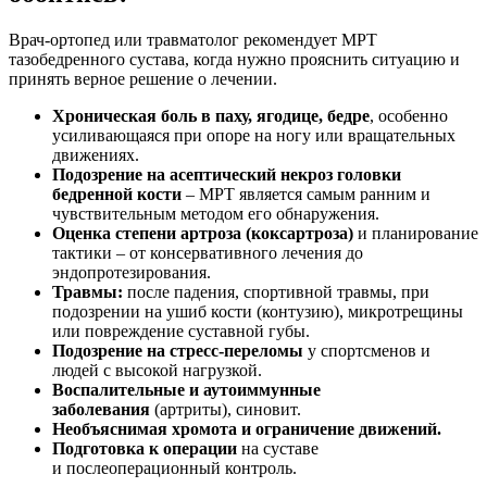
Врач-ортопед или травматолог рекомендует МРТ
тазобедренного сустава, когда нужно прояснить ситуацию и
принять верное решение о лечении.
Хроническая боль в паху, ягодице, бедре
, особенно
усиливающаяся при опоре на ногу или вращательных
движениях.
Подозрение на асептический некроз головки
бедренной кости
– МРТ является самым ранним и
чувствительным методом его обнаружения.
Оценка степени артроза (коксартроза)
и планирование
тактики – от консервативного лечения до
эндопротезирования.
Травмы:
после падения, спортивной травмы, при
подозрении на ушиб кости (контузию), микротрещины
или повреждение суставной губы.
Подозрение на стресс-переломы
у спортсменов и
людей с высокой нагрузкой.
Воспалительные и аутоиммунные
заболевания
(артриты), синовит.
Необъяснимая хромота и ограничение движений.
Подготовка к операции
на суставе
и послеоперационный контроль.