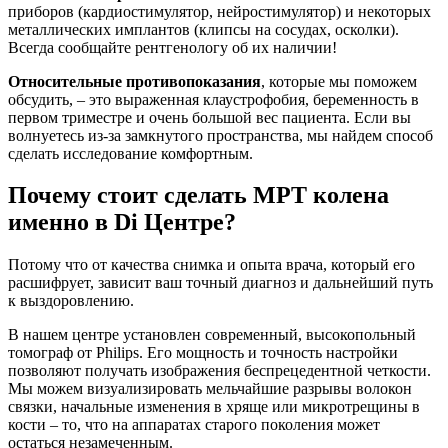
приборов (кардиостимулятор, нейростимулятор) и некоторых
металлических имплантов (клипсы на сосудах, осколки).
Всегда сообщайте рентгенологу об их наличии!
Относительные противопоказания
, которые мы поможем
обсудить, – это выраженная клаустрофобия, беременность в
первом триместре и очень большой вес пациента. Если вы
волнуетесь из-за замкнутого пространства, мы найдем способ
сделать исследование комфортным.
Почему стоит сделать МРТ колена
именно в Di Центре?
Потому что от качества снимка и опыта врача, который его
расшифрует, зависит ваш точный диагноз и дальнейший путь
к выздоровлению.
В нашем центре установлен современный, высокопольный
томограф от Philips. Его мощность и точность настройки
позволяют получать изображения беспрецедентной четкости.
Мы можем визуализировать мельчайшие разрывы волокон
связки, начальные изменения в хряще или микротрещины в
кости – то, что на аппаратах старого поколения может
остаться незамеченным.