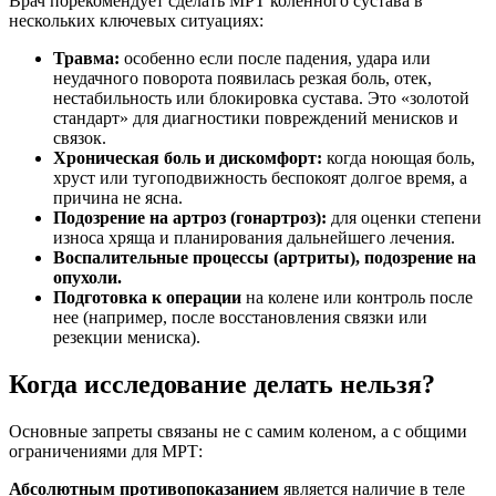
Врач порекомендует сделать МРТ коленного сустава в
нескольких ключевых ситуациях:
Травма:
особенно если после падения, удара или
неудачного поворота появилась резкая боль, отек,
нестабильность или блокировка сустава. Это «золотой
стандарт» для диагностики повреждений менисков и
связок.
Хроническая боль и дискомфорт:
когда ноющая боль,
хруст или тугоподвижность беспокоят долгое время, а
причина не ясна.
Подозрение на артроз (гонартроз):
для оценки степени
износа хряща и планирования дальнейшего лечения.
Воспалительные процессы (артриты), подозрение на
опухоли.
Подготовка к операции
на колене или контроль после
нее (например, после восстановления связки или
резекции мениска).
Когда исследование делать нельзя?
Основные запреты связаны не с самим коленом, а с общими
ограничениями для МРТ:
Абсолютным противопоказанием
является наличие в теле