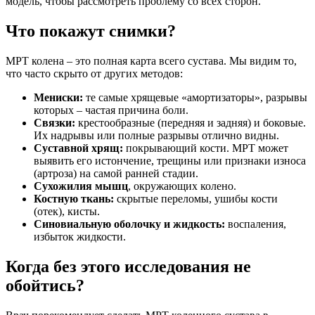
модель, чтобы рассмотреть проблему со всех сторон.
Что покажут снимки?
МРТ колена – это полная карта всего сустава. Мы видим то,
что часто скрыто от других методов:
Мениски:
те самые хрящевые «амортизаторы», разрывы
которых – частая причина боли.
Связки:
крестообразные (передняя и задняя) и боковые.
Их надрывы или полные разрывы отлично видны.
Суставной хрящ:
покрывающий кости. МРТ может
выявить его истончение, трещины или признаки износа
(артроза) на самой ранней стадии.
Сухожилия мышц
, окружающих колено.
Костную ткань:
скрытые переломы, ушибы кости
(отек), кисты.
Синовиальную оболочку и жидкость:
воспаления,
избыток жидкости.
Когда без этого исследования не
обойтись?