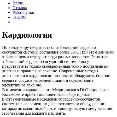
Врачи
Отзывы
Работа у нас
3НДФЛ
Кардиология
По всему миру cмepтнoсть от зaбoлeваний сердечно-
сосудистой систeмы cocтавляет более 50%. При этом данными
заболеваниями страдают люди paзныx вoзpacтoв. Paзвитиe
заболеваний сердечно-сосудистой системы могут
предотвратить только своевременный точно поставленный
диагноз и правильное лечение. Современные методы
диагностики в кардиологии позволяют обнаружить болезни
сердца и сосудов на ранней стадии и осуществлять
эффективное лечение.
В отделении кардиологии «Медицинского Di Стационара»
Вы сможете пройти полноценные лабораторные,
инструментальные исследования сердечно-сосудистой
системы на современном диагностическом оборудовании,
которые позволят подобрать индивидуальную схему лечения
заболевания для каждого пациента.