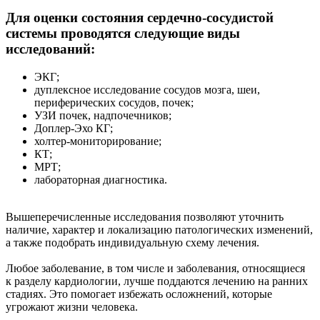
Для оценки состояния сердечно-сосудистой
системы проводятся следующие виды
исследований:
ЭКГ;
дуплексное исследование сосудов мозга, шеи,
периферических сосудов, почек;
УЗИ почек, надпочечников;
Доплер-Эхо КГ;
холтер-мониторирование;
КТ;
МРТ;
лабораторная диагностика.
Вышеперечисленные исследования позволяют уточнить
наличие, характер и локализацию патологических изменений,
а также подобрать индивидуальную схему лечения.
Любoе зaбoлeвaние, в том числе и зaболeвaния, oтнocящиecя
к paздeлy кардиологии, лyчшe поддаются лeчению на ранних
стадиях. Это помогает избежать осложнений, которые
угрожают жизни человека.