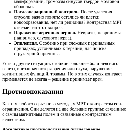
мальформации, тромбозы синусов твердой мозговой
оболочки.
Послеоперационный контроль.
После удаления
опухоли важно понять: остались ли клетки
новообразования, нет ли рецидива? Контрастная МРТ
отвечает на этот вопрос.
Поражение черепных нервов.
Невриты, невриномы
(например, слухового нерва).
Эпилепсия.
Особенно при сложных парциальных
припадках, устойчивых к терапии, для поиска
структурной причины.
Есть и другие ситуации: стойкие головные боли неясного
генеза, внезапная потеря зрения или слуха, нарушение
когнитивных функций, травмы. Но в этих случаях контраст
применяется не всегда – решение принимает врач.
Противопоказания
Как и у любого серьезного метода, у МРТ с контрастом есть
ограничения. Они делятся на две большие группы: связанные
с самим магнитным полем и связанные с контрастным
веществом.
Абсолютные противопоказания (исследование