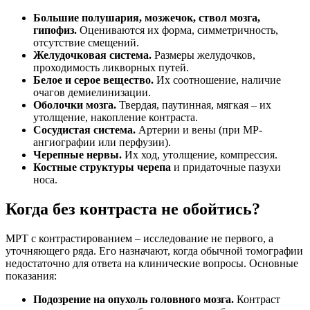
Большие полушария, мозжечок, ствол мозга,
гипофиз.
Оцениваются их форма, симметричность,
отсутствие смещений.
Желудочковая система.
Размеры желудочков,
проходимость ликворных путей.
Белое и серое вещество.
Их соотношение, наличие
очагов демиелинизации.
Оболочки мозга.
Твердая, паутинная, мягкая – их
утолщение, накопление контраста.
Сосудистая система.
Артерии и вены (при МР-
ангиографии или перфузии).
Черепные нервы.
Их ход, утолщение, компрессия.
Костные структуры черепа
и придаточные пазухи
носа.
Когда без контраста не обойтись?
МРТ с контрастированием – исследование не первого, а
уточняющего ряда. Его назначают, когда обычной томографии
недостаточно для ответа на клинические вопросы. Основные
показания:
Подозрение на опухоль головного мозга.
Контраст