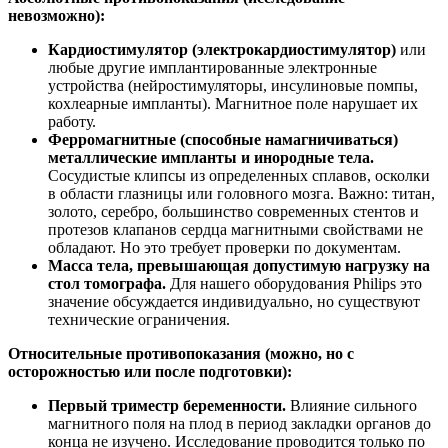
невозможно):
Кардиостимулятор (электрокардиостимулятор)
или
любые другие имплантированные электронные
устройства (нейростимуляторы, инсулиновые помпы,
кохлеарные импланты). Магнитное поле нарушает их
работу.
Ферромагнитные (способные намагничиваться)
металлические импланты и инородные тела.
Сосудистые клипсы из определенных сплавов, осколки
в области глазницы или головного мозга. Важно: титан,
золото, серебро, большинство современных стентов и
протезов клапанов сердца магнитными свойствами не
обладают. Но это требует проверки по документам.
Масса тела, превышающая допустимую нагрузку на
стол томографа.
Для нашего оборудования Philips это
значение обсуждается индивидуально, но существуют
технические ограничения.
Относительные противопоказания (можно, но с
осторожностью или после подготовки):
Первый триместр беременности.
Влияние сильного
магнитного поля на плод в период закладки органов до
конца не изучено. Исследование проводится только по