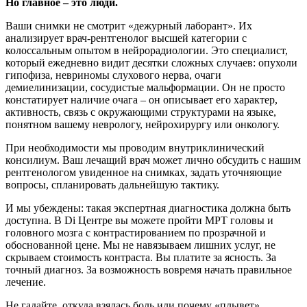
Но главное – это люди.
Ваши снимки не смотрит «дежурный лаборант». Их
анализирует врач-рентгенолог высшей категории с
колоссальным опытом в нейрорадиологии. Это специалист,
который ежедневно видит десятки сложных случаев: опухоли
гипофиза, невриномы слухового нерва, очаги
демиелинизации, сосудистые мальформации. Он не просто
констатирует наличие очага – он описывает его характер,
активность, связь с окружающими структурами на языке,
понятном вашему неврологу, нейрохирургу или онкологу.
При необходимости мы проводим внутриклинический
консилиум. Ваш лечащий врач может лично обсудить с нашим
рентгенологом увиденное на снимках, задать уточняющие
вопросы, спланировать дальнейшую тактику.
И мы убеждены: такая экспертная диагностика должна быть
доступна. В Di Центре вы можете пройти МРТ головы и
головного мозга с контрастированием по прозрачной и
обоснованной цене. Мы не навязываем лишних услуг, не
скрываем стоимость контраста. Вы платите за ясность. За
точный диагноз. За возможность вовремя начать правильное
лечение.
Не гадайте, откуда взялась боль или почему «плывет»