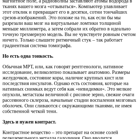
магнитное поле, а радиоволны заставляют атомы водорода в
тканях вашего мозга «отзываться». Компьютер улавливает
этот отклик и превращает его в десятки, сотни тончайших
срезов-изображений. Это похоже на то, как если бы мы
разрезали ваш мозг на виртуальные ломтики толщиной
меньше миллиметра, а затем собрали их обратно в идеально
точную трехмерную модель. Вы не чувствуете ровным счетом
ничего. Только слышите ритмичный стук – так работает
градиентная система томографа.
Но есть одна тонкость.
Обычная МРТ, или, как говорят рентгенологи, нативное
исследование, великолепно показывает анатомию. Размеры
желудочков, состояние коры, наличие крупных кист или
последствия инсультов. Однако есть состояния, которые на
нативных снимках ведут себя как «невидимки». Это мелкие
опухоли, метастазы величиной с рисовое зерно, свежие очаги
рассеянного склероза, начальные стадии воспаления мозговых
оболочек. Они сливаются с окружающими тканями, не имея
собственной четкой тени.
Здесь и нужен контраст.
Контрастное вещество – это препарат на основе солей
редкоземельного металла гадолиния. Оно вводится