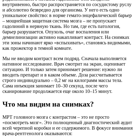
внутривенно, быстро распространяется по сосудистому руслу
и абсолютно безвредно для организма. У него есть одно
уникальное свойство: в норме гемато-энцефалический барьер
– мощнейшая защитная система мозга – не пропускает
гадолиний в нервную ткань. Но там, где есть патология,
барьер разрушается. Опухоль, очаг воспаления или
демиелинизации активно накапливает контраст. На снимках
эти зоны начинают ярко «вспыхивать», становясь видимыми,
как прожектор в темной комнате.
Мы не вводим контраст всем подряд. Сначала выполняется
нативное исследование. Врач смотрит на экран, оценивает
ситуацию. И только затем принимает решение: нужно ли
вводить препарат и в каком объеме. Доза рассчитывается
строго индивидуально – 0,2 мг на килограмм массы тела.
Сама инъекция занимает 10–30 секунд, после чего
сканирование продолжается еще около 10–15 минут.
Что мы видим на снимках?
МРТ головного мозга с контрастом – это не просто
«посмотреть мозг». Это полноценный диагностический аудит
всей черепной коробки и ее содержимого. В фокусе внимания
врача-рентгенолога оказываются: